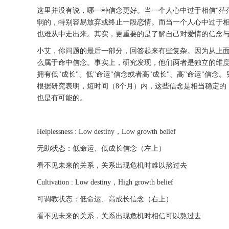
这里并没有说，哪一种信念更好。当一个人心中过于相信"茫
弱的，特别容易放弃或终止一段恋情。而当一个人心中过于相
也难从中走出来。其实，更重要的是了解自己对爱情的信念
小艾，你问题的最后一部分，回答起来有些复杂。因为从上
么属于命中信念。事实上，研究发现，他们两者是独立的维度
拥有低"成长"、低"命运"信念或者高"成长"、高"命运"
根据研究表明，短时间（8个月）内，这些信念是相当稳定的
也是有可能的。
Helplessness : Low destiny，Low growth belief
无助状态：低命运、低成长信念（左上）
看不见未来的关系，关系出现危机时难以熬过去
Cultivation : Low destiny，High growth belief
可调教状态：低命运、高成长信念（右上）
看不见未来的关系，关系出现危机时相信可以熬过去