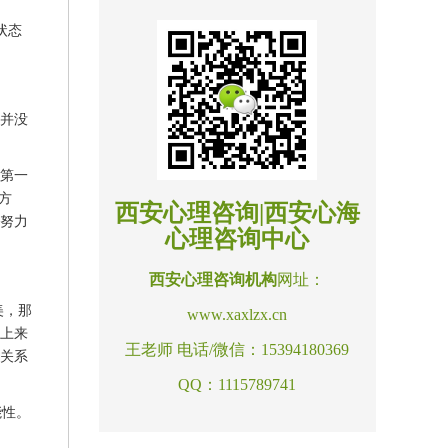
状态
，并没
人第一
方
西安心理咨询|西安心海
有努力
心理咨询中心
西安心理咨询机构
网址：
美，那
www.xaxlzx.cn
质上来
王老师 电话/微信：15394180369
束关系
QQ：1115789741
能性。