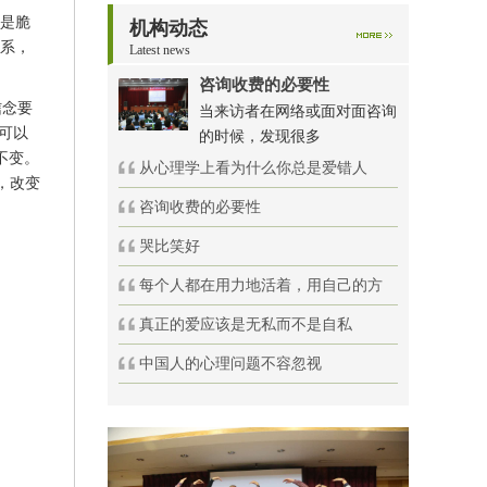
度是脆
机构动态
关系，
Latest news
咨询收费的必要性
信念要
当来访者在网络或面对面咨询
可以
的时候，发现很多
不变。
从心理学上看为什么你总是爱错人
，改变
咨询收费的必要性
哭比笑好
每个人都在用力地活着，用自己的方
真正的爱应该是无私而不是自私
中国人的心理问题不容忽视