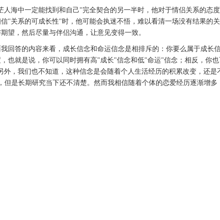
茫人海中一定能找到和自己"完全契合的另一半时，他对于情侣关系的态
信"关系的可成长性"时，他可能会执迷不悟，难以看清一场没有结果的
与期望，然后尽量与伴侣沟通，让意见变得一致。
面我回答的内容来看，成长信念和命运信念是相排斥的：你要么属于成长
，也就是说，你可以同时拥有高"成长"信念和低"命运"信念；相反，你也
信念。另外，我们也不知道，这种信念是会随着个人生活经历的积累改变，还是
，但是长期研究当下还不清楚。然而我相信随着个体的恋爱经历逐渐增多