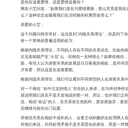
是你在追着爱情，还是爱情追着你？
网友小艾问道："如果我们是在与爱情赛跑，那么究竟是我在
么？这种信念会随着我们生活经验的积累而改变么？"
亲爱的小艾：
这个问题问得非常好，这涉及到"内隐关系理论"，涉及到了
有一个简单的普遍适用的处方。
根据内隐关系理论，不同的人存在不同的关系信念。比如你相
次见面就能产生"火花"么，你相信一见钟情么？如果你相信
面，有些人认为亲密关系的发展是日日夜夜的相处，是共同历
才有爱，所以这是在追着爱跑。
根据内隐关系理论，我们可以看到不同类型的人在亲密关系
对一个相信 "命中注定的情人"存在的人来讲，在与伴侣争
就说明我们其实不是天造地设的那一对。所以，也许我们之间
说，相信"命运"的人，在关系发生危机时，更容易放弃，更
后继续与前任出门玩耍。
而相信关系在相处中成长的人，会更主动积极的去处理两人
对他们来说，共同处理矛盾不是关系恶化的表征，而是一对