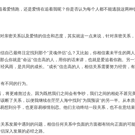
追着爱情跑，还是爱情在追着我呢？你是否认为每个人都不能逃脱这两种
你对亲密关系以及爱情的信念和态度，其实就这一点来说，针对亲密关系
信自己最终注定找到那个"灵魂伴侣"么？又比如，你相信素未平生的两
，那么你就是"命运"信念高的人，用你的话来讲，也就是爱追着你跑。另一
经风雨，是共同的成长。"成长"信念高的人，相信关系需要努力经营，
中有不同的行为。
吵后，将更难熬过去。因为既然我们之间会有争吵，我们之间的相处不甚完
该断了关系，以便我继续在茫茫人海中找到"为我预设"的另一半。从本
容易想到分手，也更容易移情别恋。他们主动终结一段关系，也不在意结
在关系发展中遇到的问题，相信任何关系中负面的方面都有转向正面的可
情侣深入发展的必经之路。