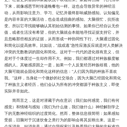
下来，就像感恩节时传递晚餐包一样。这也会导致异常的神经活
动，从而影响注意力、学习、记忆并最终影响威胁感知。认知偏见
是内容丰富的大脑活动，也会造成扭曲的感知。大脑很忙，抗拒改
变。所以它寻找能够确认其初始估测的事情。如果你已经自认无价
值，或者生活没有希望，你的大脑就会本能地寻找证据支持它，并
且忽略那些相反的证据，从而形成一种协同性下行。大脑通过固化
和简化以提高效率。比如说，“战或逃”急性应激反应就是对人类解决
冲突的无数教训的固化和简化。这对于一代代的进化很有意义，但
是对于个体度过一生却作用不大。例如，我们都遇过对种族极度敏
感的人。其敏感原因之一是，如果一个人反复经历种族歧视，他的
大脑可能就会固化和简化这样的信息：“人们因为我的种族不喜欢
我。”这样，当身处一个微妙的社交场合，因为大脑己经固化和简化
了种族主义者经历，他们会认为所有的冲突都源于种族主义，即使
实际并非如此。
简而言之，这是对潜藏于内在意识（我们如何感觉，我们有何
感觉）和情绪与感知（我们为什么做，我们做什么）神经解剖学之
下的无数神经组织的过度简化。然而，整体信息很简明：如果感知
受损，旧脑对于沉迷饮食之类行为的影响会将其反映出来。这是一
个坏消息。好消息是：通过自我探索以及熟悉我们大脑的非标准功