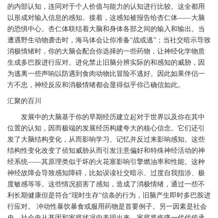
的内部认知，连同对于个人价值与能力的认知进行比较。这全都用
以形成对输入信息的感知。接着，这感知被报告给杏仁体——大脑
的恐惧中心。杏仁体联结着大脑和身体各部之间的输入和输出。当
遭遇野生动物袭击时，海马体会让你准备“战或逃”；当社交暗示导致
消极情绪时，你的大脑会配合你选择的一些药物，让神经化学物质
生成多巴胺进行应对。进化禁止旧脑分辨实际的和感知的威胁，因
为逃离一些声响以防遇到食肉动物比冒险不逃好。因此如果伴侣一
方不忠，神经反应和消极情绪都会显得似乎你己确信如此。
汇聚的百川
发展中的大脑基于你的早期经历建立起对于世界以及你在其中
位置的认知，因而极端的发展经历构建夸大的核心信念。它们还引
发了大脑结构变化，从而影响学习、记忆并反过来影响感知。这些
结构性变化改变了侦知威胁从而引发注意偏好和特殊神经活动的神
经系统——其原理类似于坏的火花塞影响引擎燃油率和性能。这种
神经故障会导致感知障碍，比如误读社交暗示、过度自我指涉、极
度敏感等等。这些情况损害了感知，造成了消极情绪，通过一些不
利长期健康但是符合“现时生存”信条的行为，旧脑产生即时多巴胺进
行应对。 冲动性暴饮暴食或服用药物是首要例子。另一因素是社会
史。社会史从基因和家庭状况中表现出来。家庭将伤痛一代代传承