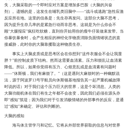
失，大脑采取的一个即时应对方案是增加多巴胺（大脑的兴奋
剂）。遗憾的是，这发生在哺乳类旧脑中——“战斗或逃跑”急性应激
反应所在地。这里的信条是：先生存再发问。这部分大脑不思考，
因为提升生存几率的是紧急行动而非思考。这就是为什么你会不
顾“大腿报应”疯狂吃软糖，直到你开始用你的瘦牛仔装做束发带。当
你暴饮暴食时，会产生相应的神经化学物质消除负面情绪状态的直
接威胁，此时你的大脑靠攫取这种物质生存。
事实上大脑皮质或是思考区会在你想到“这件衣服会不会让我显
胖？”前控制皮质下结构。然而这需要血清素。压力和烦乱让血清素
降低。所以，如果你觉得有压力、心烦意乱或是血清素有问题时
——“休斯顿，我们有麻烦了。”（这是遇到大麻烦时的一种幽默说
法，源于阿波罗13号宇航员向休斯顿基地报告其一起严重机械故障
时说的话）对于我们这个压力巨大的世界，这是个坏消息。人类的
大脑功能机体在我们有生之年都不会改变，因此我们必须在源头亦
即“感知”筑堤；因为我们对于引发消极情绪的外部事件的反应，是通
过“感知”来确定、评估和判断的。
大脑的感知
海马体主管学习和记忆。它将从外部世界获取的信息与对世界