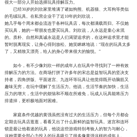
很大一部分人开始选择玩具排解压力。
已经30岁的刘欣家里堆满了诸如狗熊、机器猫、大耳狗等类似
的毛绒玩具。在私营企业干了近10年的刘欣说，
她几乎每个周末都会流连于各种玩具店，每次都满载而归。不仅她
买玩具，她的一帮朋友也爱买玩具。刘欣说，人永远是童心未泯
的。质朴、自然和真诚永远是人们渴望追求的，在这种追求里才能
暂时脱离现实，让身心得到放松。她笑眯眯地说：“现在的玩具太多
了，又精致又漂亮，给人的身心带来很大的愉悦。”
如今，有不少像刘欣一样的成年人在玩具中寻找到了一种有效
排解压力的方法。在商场打拼了许多年的宋志是益智玩具的坚决支
持者，四角拼版、平面迷宫、九连环等玩具让他觉得既开动脑筋又
趣味无穷，在玩中缓解了生活压力。他说，生活节奏的加快，生活
压力的增大，生活中的烦恼和不顺在所难免，玩成人玩具能将压力
排遣掉，更积极地面对困难。
家庭条件优越的黄强虽然没有过大的生活压力，但每个月都会
定期去玩具店逛逛，看看又出了什么新鲜的益智玩具。迷宫和连环
锁是最让他着迷的玩具，他说这些游戏特别考验人的智力与耐心，
这种需要全部心力投入的玩具吸引了很多像黄强这样的成年人。